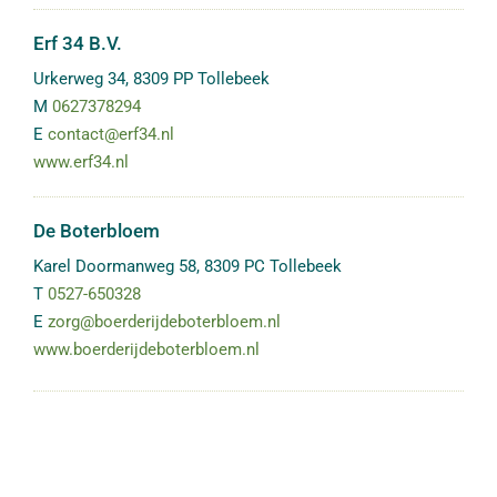
Erf 34 B.V.
Urkerweg 34
,
8309 PP
Tollebeek
M
0627378294
E
contact@erf34.nl
www.erf34.nl
De Boterbloem
Karel Doormanweg 58
,
8309 PC
Tollebeek
T
0527-650328
E
zorg@boerderijdeboterbloem.nl
www.boerderijdeboterbloem.nl