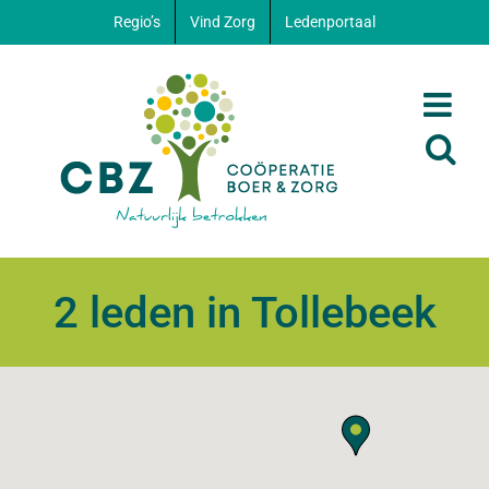
Ga
Regio’s
Vind Zorg
Ledenportaal
naar
inhoud
2 leden in Tollebeek