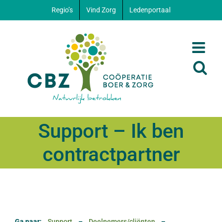
Ga
Regio’s
Vind Zorg
Ledenportaal
naar
inhoud
Support – Ik ben
contractpartner
Ga naar:
Support
–
Deelnemers/cliënten
–