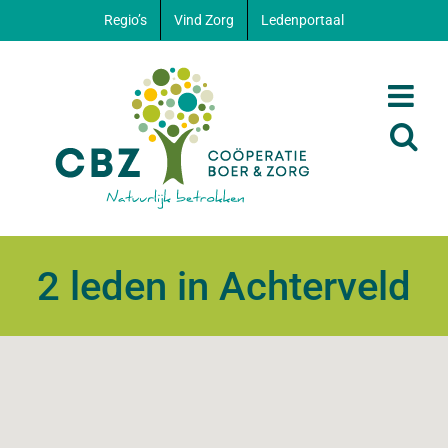
Ga
Regio’s
Vind Zorg
Ledenportaal
naar
inhoud
2 leden in Achterveld