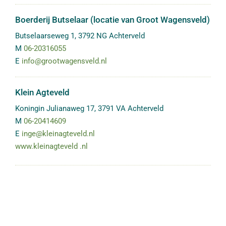
Boerderij Butselaar (locatie van Groot Wagensveld)
Butselaarseweg 1
,
3792 NG
Achterveld
M
06-20316055
E
info@grootwagensveld.nl
Klein Agteveld
Koningin Julianaweg 17
,
3791 VA
Achterveld
M
06-20414609
E
inge@kleinagteveld.nl
www.kleinagteveld .nl