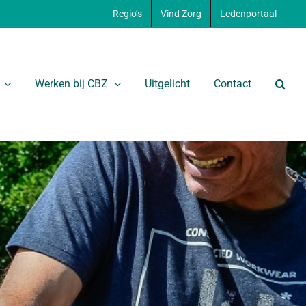
Regio’s
Vind Zorg
Ledenportaal
Werken bij CBZ
Uitgelicht
Contact