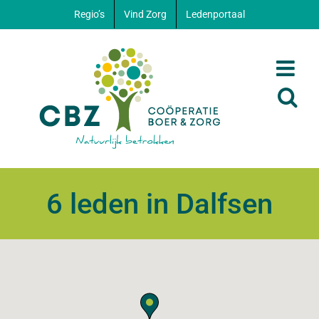
Ga
Regio’s
Vind Zorg
Ledenportaal
naar
inhoud
6 leden in Dalfsen