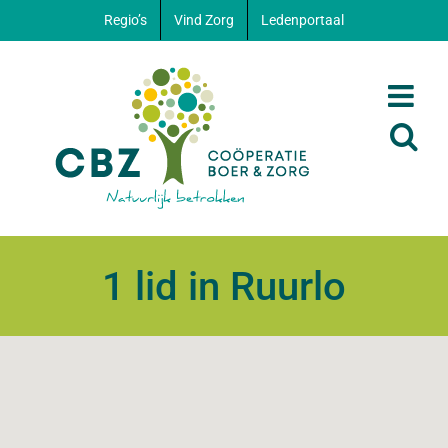
Ga
Regio’s
Vind Zorg
Ledenportaal
naar
inhoud
1 lid in Ruurlo