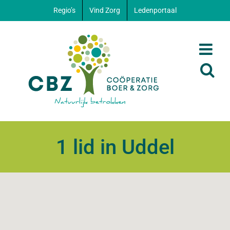
Ga
Regio’s
Vind Zorg
Ledenportaal
naar
inhoud
1 lid in Uddel