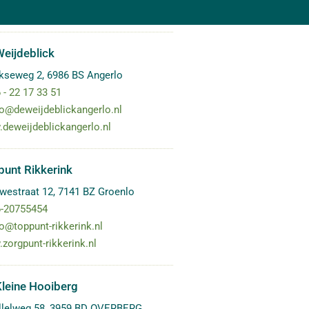
eijdeblick
ikseweg 2
,
6986 BS
Angerlo
 - 22 17 33 51
fo@deweijdeblickangerlo.nl
deweijdeblickangerlo.nl
unt Rikkerink
westraat 12
,
7141 BZ
Groenlo
-20755454
fo@toppunt-rikkerink.nl
zorgpunt-rikkerink.nl
leine Hooiberg
llelweg 58
,
3959 BD
OVERBERG