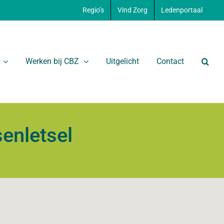
Regio’s
Vind Zorg
Ledenportaal
Werken bij CBZ
Uitgelicht
Contact
enletsel