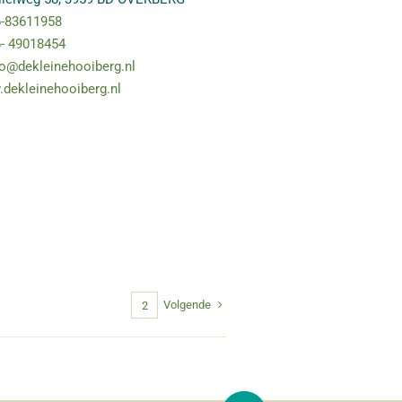
-83611958
- 49018454
fo@dekleinehooiberg.nl
dekleinehooiberg.nl
Volgende
1
2