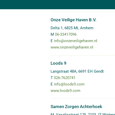
Onze Veilige Haven B.V.
Delta 1
,
6825 ML
Arnhem
M
06-33417096
E
info@onzeveiligehaven.nl
www.onzeveiligehaven.nl
Loods 9
Langstraat 48A
,
6691 EH
Gendt
T
026-7620741
E
info@loods9.com
www.loods9.com
Samen Zorgen Achterhoek
M. Vasalisstraat 175
,
7103 JZ
Winter