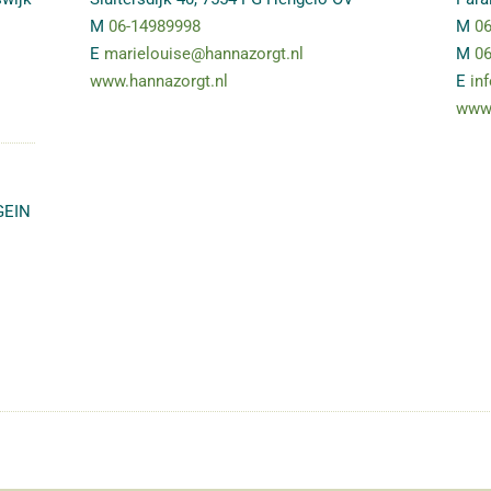
M
06-14989998
M
06
E
marielouise@hannazorgt.nl
M
06
www.hannazorgt.nl
E
in
www.
GEIN