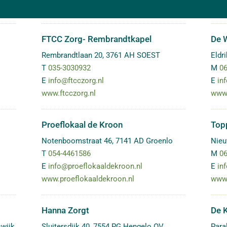
FTCC Zorg- Rembrandtkapel
De W
Rembrandtlaan 20
,
3761 AH
SOEST
Eldr
T
035-3030932
M
06
E
info@ftcczorg.nl
E
in
www.ftcczorg.nl
www.
Proeflokaal de Kroon
Topp
Notenboomstraat 46
,
7141 AD
Groenlo
Nieu
T
054-4461586
M
06
E
info@proeflokaaldekroon.nl
E
in
www.proeflokaaldekroon.nl
www.
Hanna Zorgt
De K
swijk
Sluitersdijk 40
,
7554 PG
Hengelo OV
Para