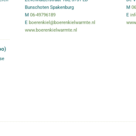
Bunschoten Spakenburg
M
06
M
06-49796189
E
in
E
boerenkiel@boerenkielwarmte.nl
www.
www.boerenkielwarmte.nl
oo)
se