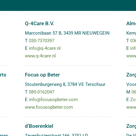
Q-4Care B.V.
Alme
Marconibaan 57 B
,
3439 MR
NIEUWEGEIN
Kem
T
030-7370397
T
03
E
info@q-4care.nl
E
in
www.q-4care.nl
www.
rts
Focus op Beter
Zor
Stoutenburgerweg 8
,
3784 VE
Terschuur
Voor
T
085-0162047
M
06
E
info@focusopbeter.com
E
Zo
www.focusopbeter.com
www.
d'Boerenkiel
Zorg
eren
Zevenhuizerstraat 166
,
3751 LD
De V