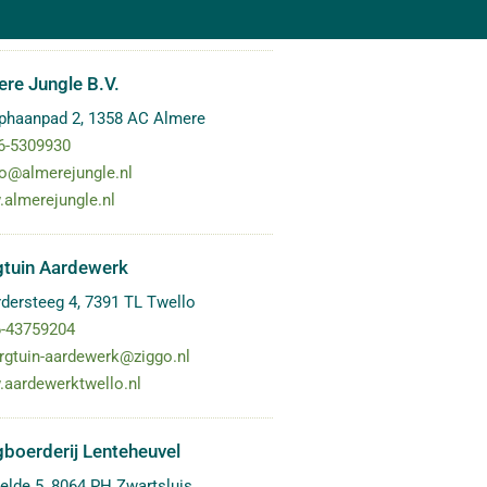
re Jungle B.V.
phaanpad 2
,
1358 AC
Almere
6-5309930
fo@almerejungle.nl
almerejungle.nl
gtuin Aardewerk
dersteeg 4
,
7391 TL
Twello
-43759204
rgtuin-aardewerk@ziggo.nl
aardewerktwello.nl
boerderij Lenteheuvel
elde 5
,
8064 PH
Zwartsluis