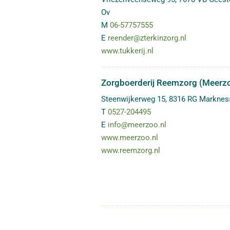
Ov
M
06-57757555
E
reender@zterkinzorg.nl
www.tukkerij.nl
Zorgboerderij Reemzorg (Meerz
Steenwijkerweg 15
,
8316 RG
Marknes
T
0527-204495
E
info@meerzoo.nl
www.meerzoo.nl
www.reemzorg.nl