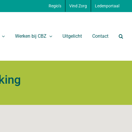
Regio’s
Vind Zorg
Ledenportaal
Werken bij CBZ
Uitgelicht
Contact
rking