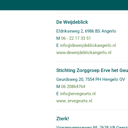
De Weijdeblick
Eldrikseweg 2
,
6986 BS
Angerlo
M
06 - 22 17 33 51
E
info@deweijdeblickangerlo.nl
www.deweijdeblickangerlo.nl
Stichting Zorggroep Erve het Geu
Geurdsweg 20
,
7554 PH
Hengelo OV
M
06 20864764
E
info@ervegeurts.nl
www..ervegeurts.nl
Zterk!
Vriezenveenseweg 95
,
7678 VB
Geest