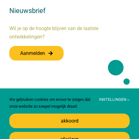
Nieuwsbrief
Wil je op de hoogte blijven van de laatste
ontwikkelingen?
Aanmelden
We gebruiken cookies om ervoor te zorgen dat
INSTELLINGEN
onze website zo soepel mogelijk draait.
akkoord
© 2024 – Coöperatie Boer & Zorg (CBZ) | Powered by >