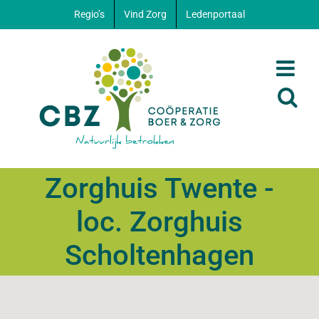
Ga
Regio’s
Vind Zorg
Ledenportaal
naar
inhoud
Zorghuis Twente -
loc. Zorghuis
Scholtenhagen