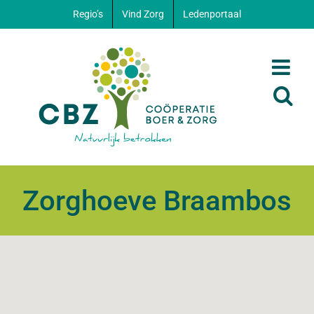
Ga
Regio’s
Vind Zorg
Ledenportaal
naar
inhoud
Zorghoeve Braambos