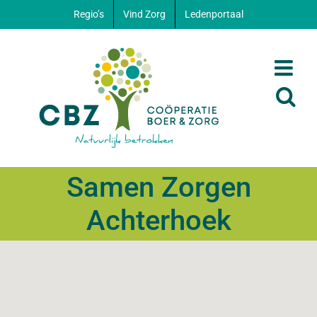
Ga
Regio’s
Vind Zorg
Ledenportaal
naar
inhoud
Samen Zorgen
Achterhoek