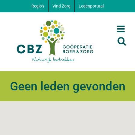
Ga
Regio’s
Vind Zorg
Ledenportaal
naar
inhoud
Geen leden gevonden