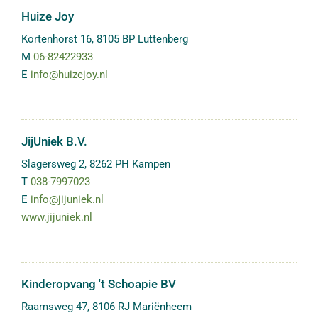
Huize Joy
Kortenhorst 16
,
8105 BP
Luttenberg
M
06-82422933
E
info@huizejoy.nl
JijUniek B.V.
Slagersweg 2
,
8262 PH
Kampen
T
038-7997023
E
info@jijuniek.nl
www.jijuniek.nl
Kinderopvang 't Schoapie BV
Raamsweg 47
,
8106 RJ
Mariënheem