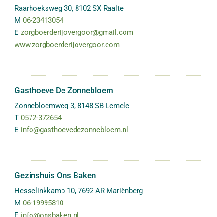
Raarhoeksweg 30
,
8102 SX
Raalte
M
06-23413054
E
zorgboerderijovergoor@gmail.com
www.zorgboerderijovergoor.com
Gasthoeve De Zonnebloem
Zonnebloemweg 3
,
8148 SB
Lemele
T
0572-372654
E
info@gasthoevedezonnebloem.nl
Gezinshuis Ons Baken
Hesselinkkamp 10
,
7692 AR
Mariënberg
M
06-19995810
E
info@onsbaken.nl