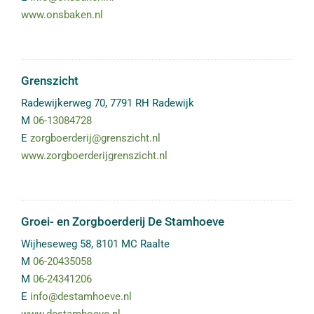
www.onsbaken.nl
Grenszicht
Radewijkerweg 70
,
7791 RH
Radewijk
M
06-13084728
E
zorgboerderij@grenszicht.nl
www.zorgboerderijgrenszicht.nl
Groei- en Zorgboerderij De Stamhoeve
Wijheseweg 58
,
8101 MC
Raalte
M
06-20435058
M
06-24341206
E
info@destamhoeve.nl
www.destamhoeve.nl