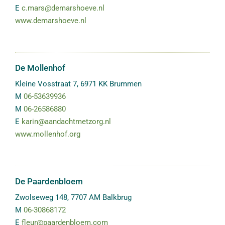
E
c.mars@demarshoeve.nl
www.demarshoeve.nl
De Mollenhof
Kleine Vosstraat 7
,
6971 KK
Brummen
M
06-53639936
M
06-26586880
E
karin@aandachtmetzorg.nl
www.mollenhof.org
De Paardenbloem
Zwolseweg 148
,
7707 AM
Balkbrug
M
06-30868172
E
fleur@paardenbloem.com