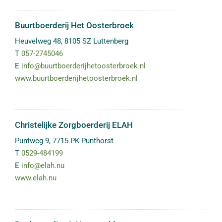
Buurtboerderij Het Oosterbroek
Heuvelweg 48
,
8105 SZ
Luttenberg
T
057-2745046
E
info@buurtboerderijhetoosterbroek.nl
www.buurtboerderijhetoosterbroek.nl
Christelijke Zorgboerderij ELAH
Puntweg 9
,
7715 PK
Punthorst
T
0529-484199
E
info@elah.nu
www.elah.nu