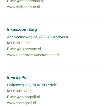
E
info@dolfijnenhuis.nl
www.dolfijnenhuis.nl
Eikenzoom Zorg
Anerveenseweg 33
,
7788 AG
Anerveen
M
06-20111023
E
info@eikenzoom.nl
www.eikenzoomwonenwerken.nl
Erve de Poll
Holterweg 136
,
7434 PB
Lettele
M
06-30212736
E
info@ervedepoll.nl
www.ervedepoll.nl