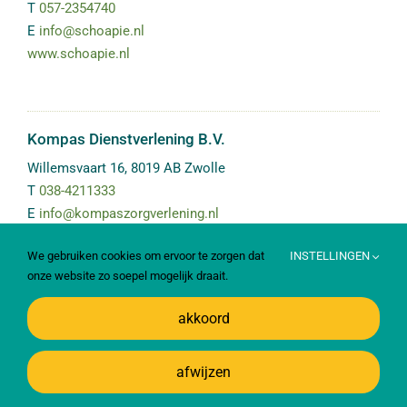
T
057-2354740
E
info@schoapie.nl
www.schoapie.nl
Kompas Dienstverlening B.V.
Willemsvaart 16
,
8019 AB
Zwolle
T
038-4211333
E
info@kompaszorgverlening.nl
www.kompaszorgverlening.nl
We gebruiken cookies om ervoor te zorgen dat
INSTELLINGEN
onze website zo soepel mogelijk draait.
akkoord
KonnecteD
Schonenvaardersstraat 9
,
7418 CC
DEVENTER
afwijzen
T
0570-679500
E
info@konnected.nl