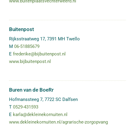
www.buitenplaatsvechterweerd.nl
Buitenpost
Rijksstraatweg 17
,
7391 MH
Twello
M
06-51885679
E
frederike@bijbuitenpost.nl
www.bijbuitenpost.nl
Buren van de BoeRr
Hofmanssteeg 7
,
7722 SC
Dalfsen
T
0529-431593
E
karla@dekleinekornuiten.nl
www.dekleinekornuiten.nl/agrarische-zorgopvang