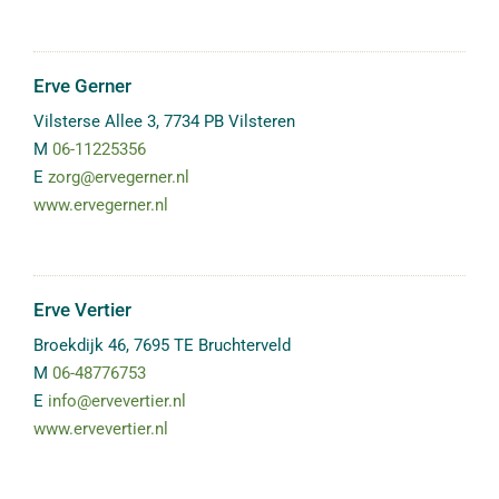
Erve Gerner
Vilsterse Allee 3
,
7734 PB
Vilsteren
M
06-11225356
E
zorg@ervegerner.nl
www.ervegerner.nl
Erve Vertier
Broekdijk 46
,
7695 TE
Bruchterveld
M
06-48776753
E
info@ervevertier.nl
www.ervevertier.nl