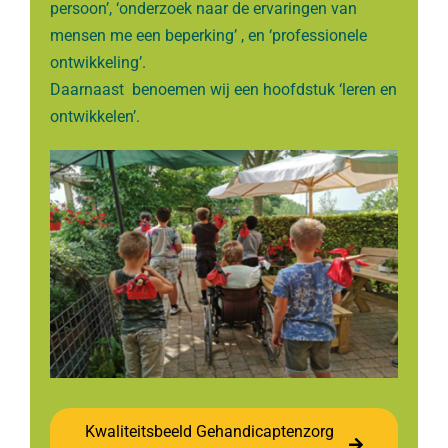
persoon’, ‘onderzoek naar de ervaringen van
mensen me een beperking’ , en ‘professionele
ontwikkeling’.
Daarnaast benoemen wij een hoofdstuk ‘leren en
ontwikkelen’.
Kwaliteitsbeeld Gehandicaptenzorg