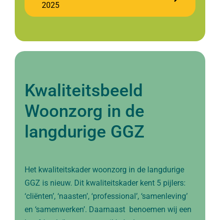
2025
Kwaliteitsbeeld
W
oonzorg in de
langdurige GGZ
Het kwaliteitskader woonzorg in de langdurige
GGZ is nieuw. Dit kwaliteitskader kent 5 pijlers:
‘cliënten’, ‘naasten’, ‘professional’, ‘samenleving’
en ‘samenwerken’. Daarnaast benoemen wij een