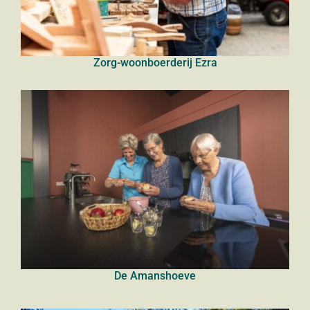
Zorg-woonboerderij Ezra
De Amanshoeve