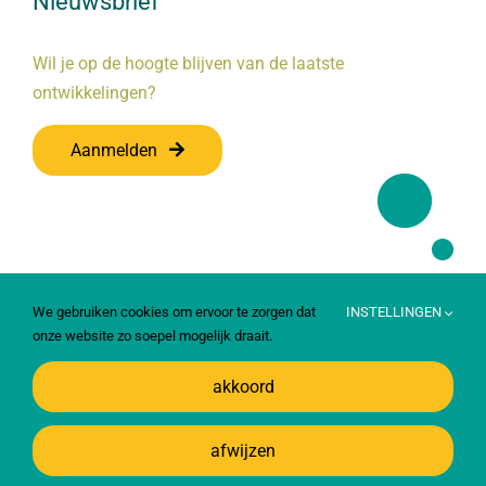
Nieuwsbrief
Wil je op de hoogte blijven van de laatste
ontwikkelingen?
Aanmelden
We gebruiken cookies om ervoor te zorgen dat
INSTELLINGEN
onze website zo soepel mogelijk draait.
akkoord
© 2024 – Coöperatie Boer & Zorg (CBZ) | Powered by >
afwijzen
Ontwerpgroep Lale