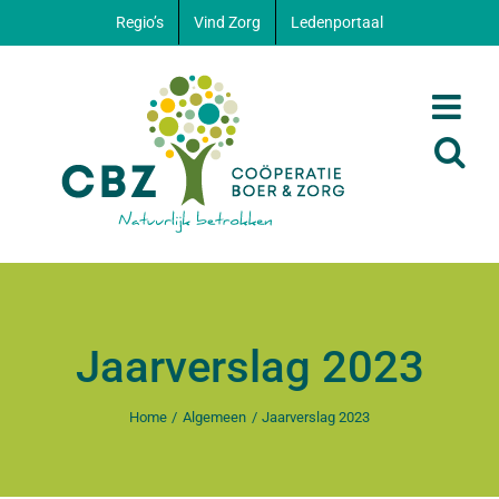
Ga
Regio’s
Vind Zorg
Ledenportaal
naar
inhoud
Jaarverslag 2023
Home
Algemeen
Jaarverslag 2023